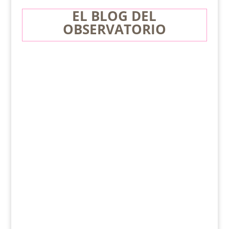
EL BLOG DEL
OBSERVATORIO
Comunicado de la Red Académica Internacional
sobre Masculinidades, Género e Igualdad ante