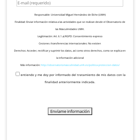
Responsable: Universidad Miguel Hernández de Elche (UMH)
Finalidad: Enviar información relativa a las actividades que se realizan desde el Observatorio de
las Masculinidades UMH.
Legitimación: Art. 6.1.a) RGPD: Consentimiento expreso
Cesiones /transferencias internacionales: No existen
Derechos: Acceder, rectificar y suprimir los datos, así como otros derechos, como se explica en
la información adicional
Más información:
http://observatoriomasculinidad.umh.es/politica-proteccion-datos/
entiendo y me doy por informado del tratamiento de mis datos con la
finalidad anteriormente indicada.