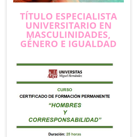
TÍTULO ESPECIALISTA
UNIVERSITARIO EN
MASCULINIDADES,
GÉNERO E IGUALDAD