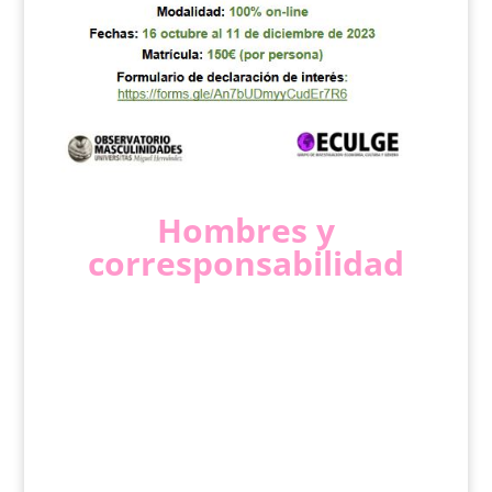
Hombres y
corresponsabilidad