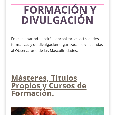
FORMACIÓN Y
DIVULGACIÓN
En este apartado podréis encontrar las actividades
formativas y de divulgación organizadas o vinculadas
al Observatorio de las Masculinidades.
Másteres, Títulos
Propios y Cursos de
Formación.